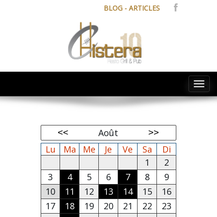
BLOG - ARTICLES
Tog
navi
Août
Lu
Ma
Me
Je
Ve
Sa
Di
1
2
3
4
5
6
7
8
9
10
11
12
13
14
15
16
17
18
19
20
21
22
23