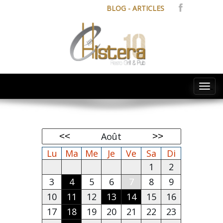
BLOG - ARTICLES
Tog
navi
Août
Lu
Ma
Me
Je
Ve
Sa
Di
1
2
3
4
5
6
7
8
9
10
11
12
13
14
15
16
17
18
19
20
21
22
23