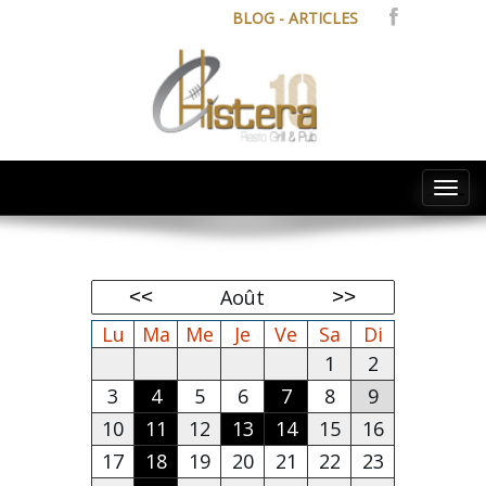
BLOG - ARTICLES
Tog
navi
Août
Lu
Ma
Me
Je
Ve
Sa
Di
1
2
3
4
5
6
7
8
9
10
11
12
13
14
15
16
17
18
19
20
21
22
23