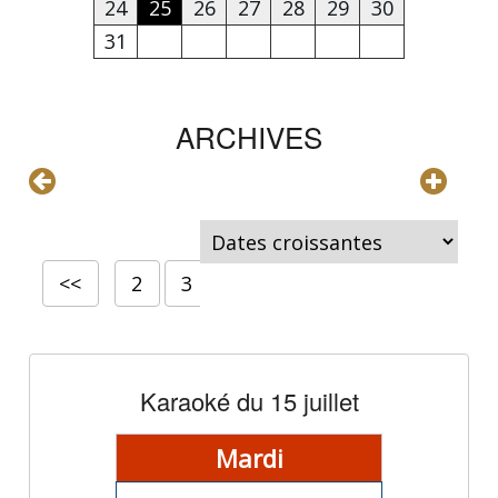
24
25
26
27
28
29
30
31
ARCHIVES
<<
2
3
4
5
6
7
8
9
Karaoké du 15 juillet
Mardi