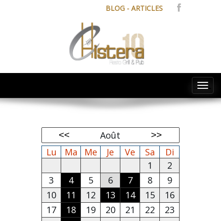
BLOG - ARTICLES
Tog
navi
Août
Lu
Ma
Me
Je
Ve
Sa
Di
1
2
3
4
5
6
7
8
9
10
11
12
13
14
15
16
17
18
19
20
21
22
23