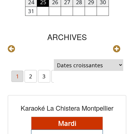
24
25
26
27
28
29
30
31
ARCHIVES
1
2
3
4
5
6
7
8
>>
Karaoké La Chistera Montpellier
Mardi