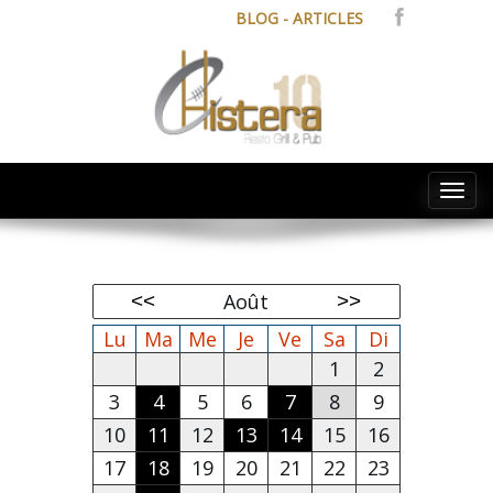
BLOG - ARTICLES
Tog
navi
Août
Lu
Ma
Me
Je
Ve
Sa
Di
1
2
3
4
5
6
7
8
9
10
11
12
13
14
15
16
17
18
19
20
21
22
23